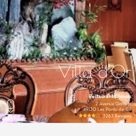
Villa d'Or
Restaurant Chinois
2 Avenue Gallieni
49130 Les Ponts-de-Cé
3263 Reviews