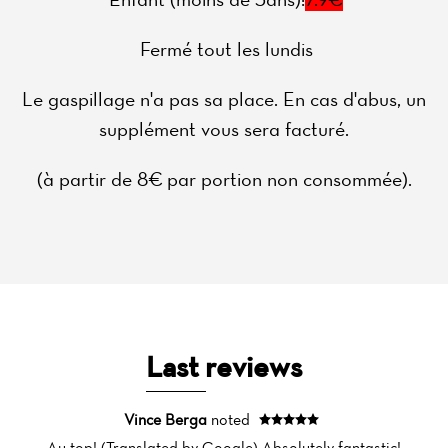
Fermé tout les lundis
Le gaspillage n'a pas sa place. En cas d'abus, un
supplément vous sera facturé.
(à partir de 8€ par portion non consommée).
Last reviews
Home
News
Vince Berga
noted
Au top! (Translated by Google) Absolutely fantastic!