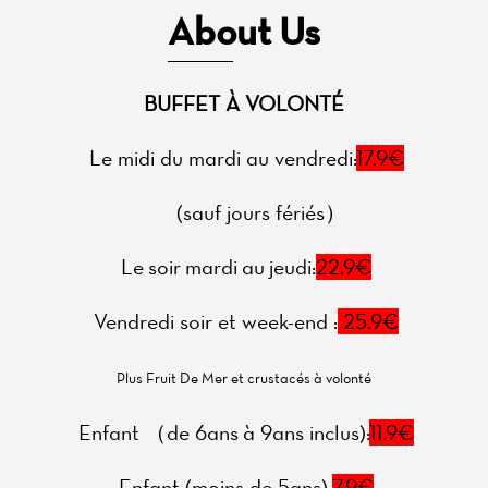
About Us
BUFFET À VOLONTÉ
Le midi du mardi au vendredi:
17.9
€
(sauf jours fériés）
Le soir mardi au jeudi:
22.9
€
Vendredi soir et week-end :
25.9€
Plus Fruit De Mer et crustacés à volonté
Enfant （de 6ans à 9ans inclus):
11.9
€
Enfant (moins de 5ans):
7.9
€